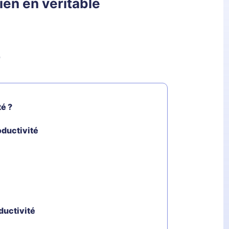
ien en véritable
é
té ?
oductivité
ductivité