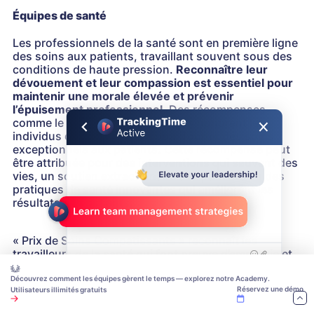
Équipes de santé
Les professionnels de la santé sont en première ligne
des soins aux patients, travaillant souvent sous des
conditions de haute pression.
Reconnaître leur
dévouement et leur compassion est essentiel pour
maintenir une morale élevée et prévenir
l’épuisement professionnel.
Des récompenses
comme le « Prix Sauveur de Vies » honorent les
individus qui vont au-delà pour fournir des soins
exceptionnels aux patients. Cette récompense peut
être attribuée pour des interventions qui sauvent des
vies, un soutien extraordinaire aux patients ou des
pratiques de santé innovantes qui améliorent les
résultats des patients.
« Prix de Soins Compatissants » reconnaît les
travailleurs de la santé qui font preuve d’empathie et
de gentillesse exceptionnelles dans leurs interactions
avec les patients et leurs familles. Cette
Découvrez comment les équipes gèrent le temps — explorez notre Academy.
Réservez une démo
Utilisateurs illimités gratuits
reconnaissance renforce l’importance d’une approche
centrée sur le patient et met en lumière les aspects