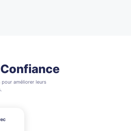
 Confiance
 pour améliorer leurs
.
vec
, mais
 service
aux