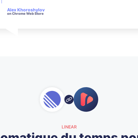
questions posées.
Alex Khoroshylov
on Chrome Web Store
Salvador Carranza
on Chrome Web Store
LINEAR
tomatique du temps po