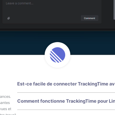
Est-ce facile de connecter TrackingTime av
mances.
Comment fonctionne TrackingTime pour Li
santes
vues et
re travail