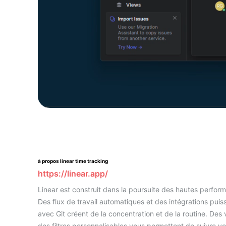
à propos linear time tracking
https://linear.app/
Linear est construit dans la poursuite des hautes perfor
Des flux de travail automatiques et des intégrations puis
avec Git créent de la concentration et de la routine. Des 
des filtres personnalisables vous permettent de suivre vot