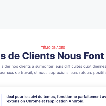
TÉMOIGNAGES
s de Clients Nous Font
aider nos clients à surmonter leurs difficultés quotidiennes
journées de travail, et nous apprécions leurs retours positifs
Idéal pour le suivi du temps, fonctionne parfaitement a
Je n'ai pas utilisé toutes les fonctionnalités disponibles
l'extension Chrome et l'application Android.
pour mes besoins, cela a parfaitement fonctionné. Leur
client est très réactif et poli lorsqu'il s'agit de répondre 