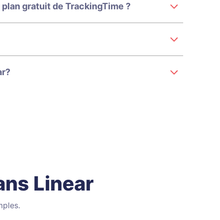
e plan gratuit de TrackingTime ?
ar?
ns Linear
mples.