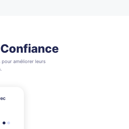
 Confiance
 pour améliorer leurs
.
vec
, mais
 service
aux