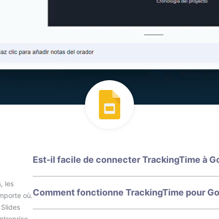
Est-il facile de connecter TrackingTime à G
, les
Comment fonctionne TrackingTime pour Goo
importe où.
 Slides
ntreprise.