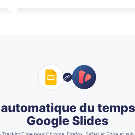
i automatique du temps
Google Slides
de TrackingTime pour Chrome, Firefox, Safari et Edge et suiv