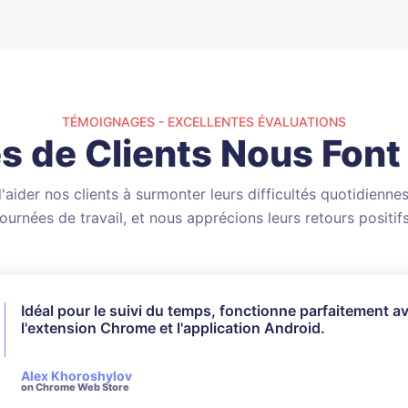
TÉMOIGNAGES - EXCELLENTES ÉVALUATIONS
s de Clients Nous Font
aider nos clients à surmonter leurs difficultés quotidiennes
journées de travail, et nous apprécions leurs retours positifs
Idéal pour le suivi du temps, fonctionne parfaitement a
Je n'ai pas utilisé toutes les fonctionnalités disponibles
l'extension Chrome et l'application Android.
pour mes besoins, cela a parfaitement fonctionné. Leur
client est très réactif et poli lorsqu'il s'agit de répondre 
questions posées.
Alex Khoroshylov
on Chrome Web Store
Salvador Carranza
on Chrome Web Store