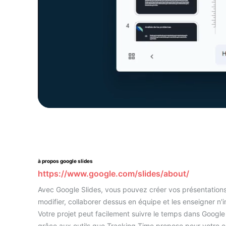
à propos google slides
https://www.google.com/slides/about/
Avec Google Slides, vous pouvez créer vos présentations
modifier, collaborer dessus en équipe et les enseigner n'
Votre projet peut facilement suivre le temps dans Google
grâce aux outils que Tracking Time propose pour votre e