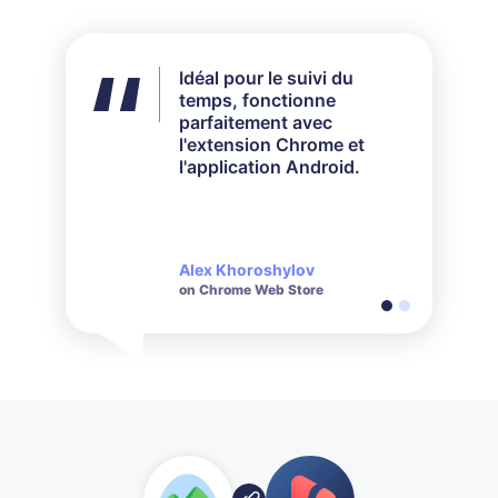
Idéal pour le suivi du
Je n'ai pas utilisé toutes
temps, fonctionne
les fonctionnalités
parfaitement avec
disponibles, mais pour
l'extension Chrome et
mes besoins, cela a
l'application Android.
parfaitement fonctionné.
Leur service client est très
réactif et poli lorsqu'il
s'agit de répondre aux
questions posées.
Alex Khoroshylov
Salvador Carranza
on Chrome Web Store
on Chrome Web Store