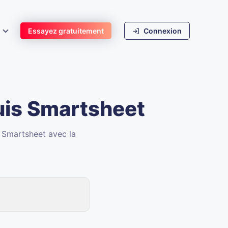
s
Essayez gratuitement
Connexion
uis Smartsheet
z Smartsheet avec la