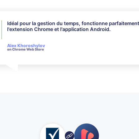
Idéal pour la gestion du temps, fonctionne parfaitemen
Je n'ai pas utilisé toutes les fonctionnalités disponibles
l'extension Chrome et l'application Android.
pour mes besoins, cela a parfaitement fonctionné. Leur
client est très réactif et poli en ce qui concerne les de
Alex Khoroshylov
Salvador Carranza
on Chrome Web Store
on Chrome Web Store