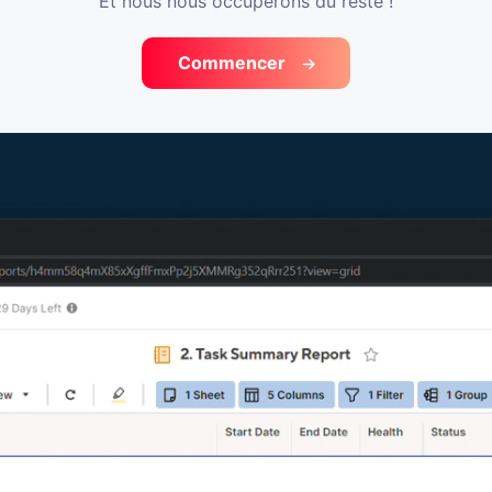
Et nous nous occuperons du reste !
Commencer