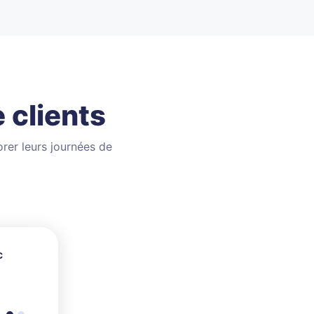
 clients
orer leurs journées de
c
, mais
emandes.