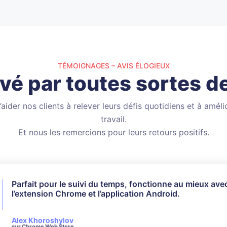
TÉMOIGNAGES – AVIS ÉLOGIEUX
é par toutes sortes de
ider nos clients à relever leurs défis quotidiens et à améli
travail.
Et nous les remercions pour leurs retours positifs.
Parfait pour le suivi du temps, fonctionne au mieux ave
Je n’ai pas utilisé toutes les fonctionnalités disponibles
l’extension Chrome et l’application Android.
cela a parfaitement répondu à mes besoins.
Le service client est très réactif et courtois lors des d
Alex Khoroshylov
Salvador Carranza
sur Chrome Web Store
sur Chrome Web Store