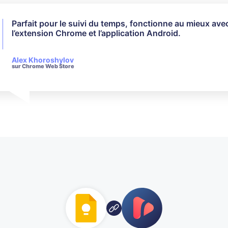
Parfait pour le suivi du temps, fonctionne au mieux ave
Je n’ai pas utilisé toutes les fonctionnalités disponibles
l’extension Chrome et l’application Android.
cela a parfaitement répondu à mes besoins. Leur service
est très réactif et courtois lorsqu’il s’agit de répondre a
questions.
Alex Khoroshylov
sur Chrome Web Store
Salvador Carranza
sur Chrome Web Store