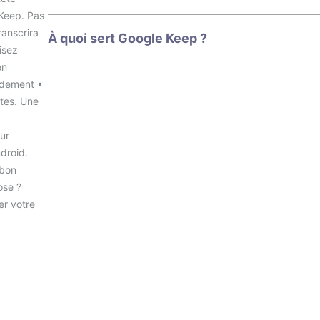
 Keep. Pas
ranscrira
À quoi sert Google Keep ?
isez
en
pidement •
otes. Une
ur
droid.
 bon
ose ?
er votre