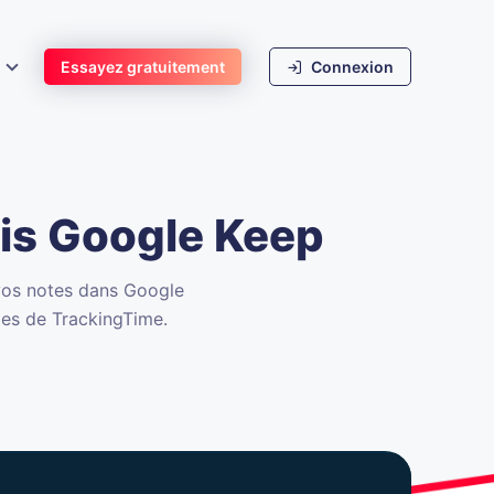
s
Essayez gratuitement
Connexion
is Google Keep
vos notes dans Google
ies de TrackingTime.