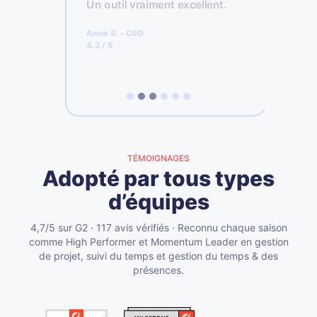
nous épargne des heures de
p
orts
s
stress et facilite le télétravail.
ions
f
Un outil vraiment excellent.
A
Anne S.
-
CEO
5
4.3
/ 5
TÉMOIGNAGES
Adopté par tous types
d’équipes
4,7/5 sur G2 · 117 avis vérifiés · Reconnu chaque saison
comme High Performer et Momentum Leader en gestion
de projet, suivi du temps et gestion du temps & des
présences.