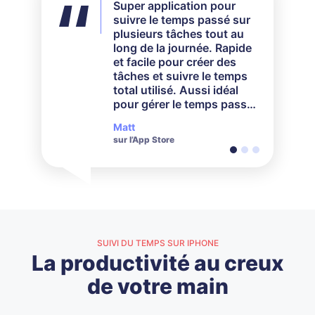
Super application pour
Une excellente application
Super application pour
suivre le temps passé sur
de suivi. Je facture à
enregistrer le temps,
plusieurs tâches tout au
l'heure, et cette
parfaite pour ma petite
long de la journée. Rapide
application facilite
entreprise. Je suis
et facile pour créer des
énormément la gestion de
tricoteuse sur métier et
tâches et suivre le temps
mon temps.
j’utilise TrackingTime pour
total utilisé. Aussi idéal
enregistrer toutes mes
pour gérer le temps passé
heures de travail, ce qui
par un groupe sur un
m’aide à mieux fixer le prix
Matt
Steve
Maddie
projet.
de mes produits. Beau
sur l’App Store
sur l’App Store
sur l’App Store
travail sur l'application !
SUIVI DU TEMPS SUR IPHONE
La productivité au creux
de votre main